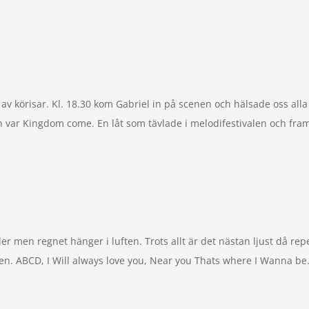
v körisar. Kl. 18.30 kom Gabriel in på scenen och hälsade oss all
len var Kingdom come. En låt som tävlade i melodifestivalen och fram
men regnet hänger i luften. Trots allt är det nästan ljust då repet 
ABCD, I Will always love you, Near you Thats where I Wanna be. Vi 