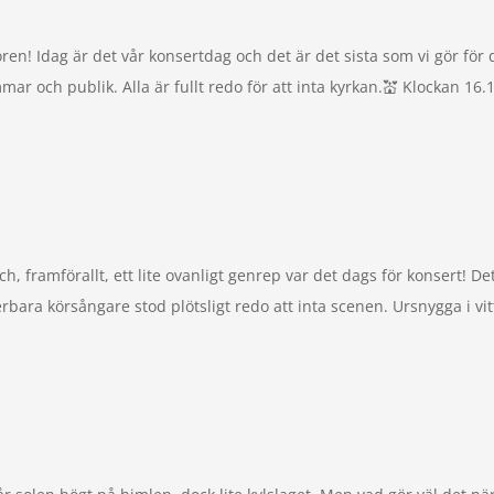
n! Idag är det vår konsertdag och det är det sista som vi gör för
r och publik. Alla är fullt redo för att inta kyrkan.💒 Klockan 16.1
, framförallt, ett lite ovanligt genrep var det dags för konsert! Det
ra körsångare stod plötsligt redo att inta scenen. Ursnygga i vitt 