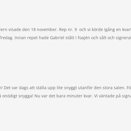
visade den 18 november. Rep nr. 9 och vi körde igång en kvart t
redag. Innan repet hade Gabriel stått i foajén och sålt och signerat 
et var dags att ställa upp lite snyggt utanför den stora salen. För
så onödigt snygga! Nu var det bara minuter kvar. Vi väntade på signal