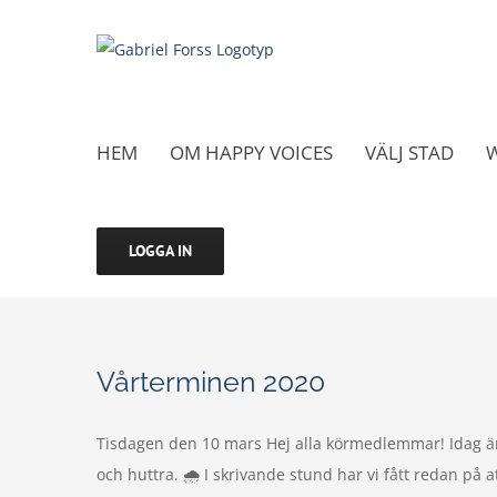
Fortsätt
till
innehållet
HEM
OM HAPPY VOICES
VÄLJ STAD
LOGGA IN
Vårterminen 2020
Tisdagen den 10 mars Hej alla körmedlemmar! Idag är 
och huttra. 🌧 I skrivande stund har vi fått redan på a