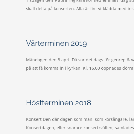
Tisdagen den 9 april Hej kära körmedlemmar! Idag står
skall delta på konserten. Alla är fint vitklädda med in
Vårterminen 2019
Måndagen den 8 april Då var det dags för genrep & vå
på att få komma in i kyrkan. Kl. 16.00 öppnades dörrar
Höstterminen 2018
Konsert Den där dagen som man, som körsångare, läng
Konsertdagen, eller snarare konsertkvällen, samlades al