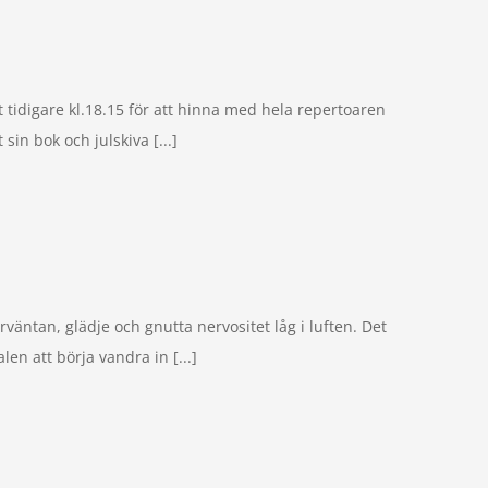
idigare kl.18.15 för att hinna med hela repertoaren
sin bok och julskiva [...]
väntan, glädje och gnutta nervositet låg i luften. Det
en att börja vandra in [...]