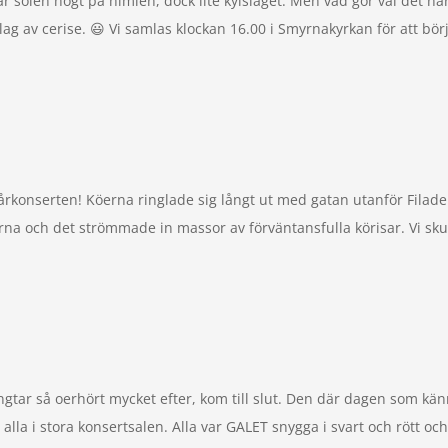
 solen högt på himlen, dock lite kylslaget. Men vad gör väl det när
slag av cerise. 😃 Vi samlas klockan 16.00 i Smyrnakyrkan för att börj
rkonserten! Köerna ringlade sig långt ut med gatan utanför Filade
na och det strömmade in massor av förväntansfulla körisar. Vi skull
tar så oerhört mycket efter, kom till slut. Den där dagen som kän
la i stora konsertsalen. Alla var GALET snygga i svart och rött och d