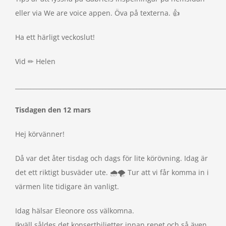
eller via We are voice appen. Öva på texterna. 👍
Ha ett härligt veckoslut!
Vid ✏ Helen
_____________________________________________________________________
Tisdagen den 12 mars
Hej körvänner!
Då var det åter tisdag och dags för lite körövning. Idag är
det ett riktigt busväder ute. 🌧🌪 Tur att vi får komma in i
värmen lite tidigare än vanligt.
Idag hälsar Eleonore oss välkomna.
Ikväll såldes det konsertbiljetter innan repet och så även