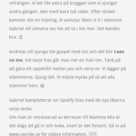
refrängen. Vi kör lite extra på bryggan som vi sjunger
andra gången, den med bara två rader. Efter sticket
kommer det en höjning. Vi avslutar låten
Is it
i stämmor.
Gabriel vill utmana oss lite att ta i lite mer. Det kändes
bra. 👏
Andreas vill sjunga lite gospel med oss och det blir
Lean
on me
. Vid varje fras går man ner en halv ton. Tänk på
att göra ett uppehåll mellan
you
och
carry on.
Vi lägger på
stämmorna. Sjung lätt. Vi måste trycka på så att alla
stämmor hörs. 😃
Gabriel kompletterar sin Spotify lista med de nya låtarna
varje vecka.
Om man är intresserad av körresan till Mamma Mia är
det dags att gå in och boka, snart är det försent. Gå in på
www.joyride.se för vidare information. 🇬🇷