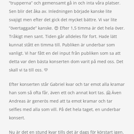
”trupperna” och gemensamt gå in och inta våra platser.
Sen blir det åka av. Inledningen började kanske lite
svajigt men efter det gick det mycket bättre. Vi var lite
”övertaggade” kanske. 😍 Efter 1,5 timma är det hela över.
Tråkigt men sant. Tiden går alldeles för fort. Hade lätt
kunnat stått en timma till. Publiken är underbar som
vanligt. Vi har fått en del input från publiken som sa att
detta var den bästa konserten dom varit på med oss. Det
skall vi ta till oss. 💛
Efter konserten står Gabriel kvar och tar emot alla kramar
han som så ofta får, även ett och annat kort tas. 🤗 Även
Andreas är generös med att ta emot kramar och tar
selfies med alla som vill. På det hela taget, en underbar
konsert.
Nu är det en stund kvar tills det är dags för körstart igen.