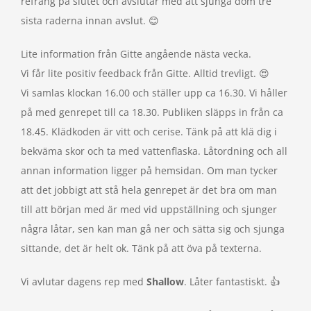
refräng på slutet och avslutar med att sjunga dom tre
sista raderna innan avslut. 😊
Lite information från Gitte angående nästa vecka.
Vi får lite positiv feedback från Gitte. Alltid trevligt. 😍
Vi samlas klockan 16.00 och ställer upp ca 16.30. Vi håller
på med genrepet till ca 18.30. Publiken släpps in från ca
18.45. Klädkoden är vitt och cerise. Tänk på att klä dig i
bekväma skor och ta med vattenflaska. Låtordning och all
annan information ligger på hemsidan. Om man tycker
att det jobbigt att stå hela genrepet är det bra om man
till att början med är med vid uppställning och sjunger
några låtar, sen kan man gå ner och sätta sig och sjunga
sittande, det är helt ok. Tänk på att öva på texterna.
Vi avlutar dagens rep med
Shallow
. Låter fantastiskt. 👍