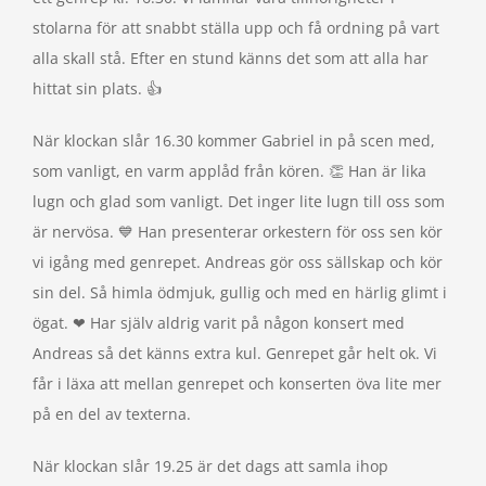
stolarna för att snabbt ställa upp och få ordning på vart
alla skall stå. Efter en stund känns det som att alla har
hittat sin plats. 👍
När klockan slår 16.30 kommer Gabriel in på scen med,
som vanligt, en varm applåd från kören. 👏 Han är lika
lugn och glad som vanligt. Det inger lite lugn till oss som
är nervösa. 💙 Han presenterar orkestern för oss sen kör
vi igång med genrepet. Andreas gör oss sällskap och kör
sin del. Så himla ödmjuk, gullig och med en härlig glimt i
ögat. ❤ Har själv aldrig varit på någon konsert med
Andreas så det känns extra kul. Genrepet går helt ok. Vi
får i läxa att mellan genrepet och konserten öva lite mer
på en del av texterna.
När klockan slår 19.25 är det dags att samla ihop