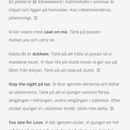
bli jättebra! 😃 Körweekend i Katrineholm i sommar är
släppt och ligger på hemsidan. Kan rekommenderas,
jättetrevligt. 👏
Vi kör vidare med
Lean on me
. Tänk på pausen
mellan
you
och
carry on.
Nästa låt är
Anthem
. Tänk på att hålla ut
posses
så vi
maskerar esset. Vi övar lite på slutet innan vi ger oss på
låten från början. Tänk på att växa på slutet. 👏
Stay the night p
å tur
. Vi drar igenom verserna och kollar
av stämmorna. Tänk på att vi sjunger unisont första
omgången i refrängen, andra omgången i stämmor. Efter
sticket sjunger vi i stämmor direkt. Glöm inte detta. 😊
Too late for Love
. Vi kör igenom slutet. Vi sjunger en hel