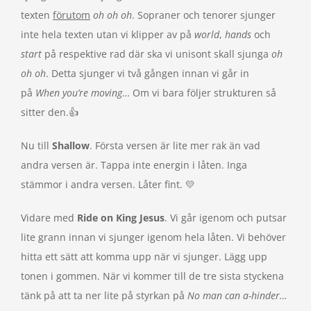
texten
f
örutom
oh oh oh
. Sopraner och tenorer sjunger
inte hela texten utan vi klipper av på
world
,
hands
och
start
på respektive rad där ska vi unisont skall sjunga
oh
oh oh
. Detta sjunger vi två gången innan vi går in
på
When you’re moving
… Om vi bara följer strukturen så
sitter den.👍
Nu till
Shallow
. Första versen är lite mer rak än vad
andra versen är. Tappa inte energin i låten. Inga
stämmor i andra versen. Låter fint. 💛
Vidare med
Ride on King Jesus
. Vi går igenom och putsar
lite grann innan vi sjunger igenom hela låten. Vi behöver
hitta ett sätt att komma upp när vi sjunger. Lägg upp
tonen i gommen. När vi kommer till de tre sista styckena
tänk på att ta ner lite på styrkan på
No man can a-hinder…