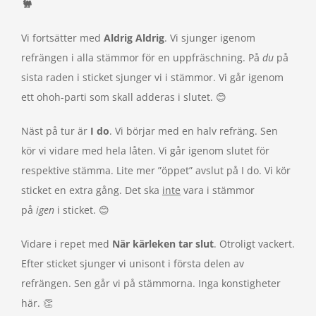
🐫
Vi fortsätter med
Aldrig Aldrig
. Vi sjunger igenom
refrängen i alla stämmor för en uppfräschning. På
du
på
sista raden i sticket sjunger vi i stämmor. Vi går igenom
ett ohoh-parti som skall adderas i slutet. 😊
Näst på tur är
I do
. Vi börjar med en halv refräng. Sen
kör vi vidare med hela låten. Vi går igenom slutet för
respektive stämma. Lite mer ”öppet” avslut på I do. Vi kör
sticket en extra gång. Det ska
inte
vara i stämmor
på
igen
i sticket. 😊
Vidare i repet med
N
är kärleken tar slut
. Otroligt vackert.
Efter sticket sjunger vi unisont i första delen av
refrängen. Sen går vi på stämmorna. Inga konstigheter
här. 👏