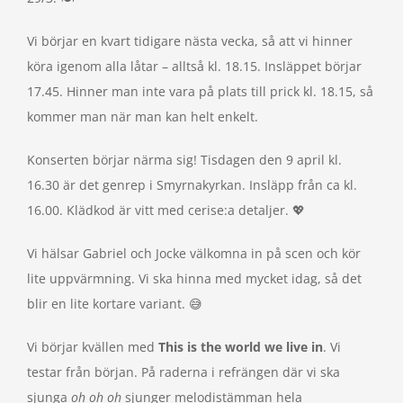
Vi börjar en kvart tidigare nästa vecka, så att vi hinner
köra igenom alla låtar – alltså kl. 18.15. Insläppet börjar
17.45. Hinner man inte vara på plats till prick kl. 18.15, så
kommer man när man kan helt enkelt.
Konserten börjar närma sig! Tisdagen den 9 april kl.
16.30 är det genrep i Smyrnakyrkan. Insläpp från ca kl.
16.00. Klädkod är vitt med cerise:a detaljer. 💖
Vi hälsar Gabriel och Jocke välkomna in på scen och kör
lite uppvärmning. Vi ska hinna med mycket idag, så det
blir en lite kortare variant. 😅
Vi börjar kvällen med
This is the world we live in
. Vi
testar från början. På raderna i refrängen där vi ska
sjunga
oh oh oh
sjunger melodistämman hela