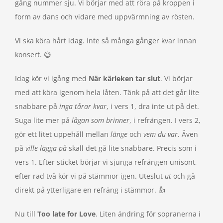
gång nummer sju. Vi börjar med att röra på kroppen i
form av dans och vidare med uppvärmning av rösten.
Vi ska köra hårt idag. Inte så många gånger kvar innan
konsert. 😅
Idag kör vi igång med
När kärleken tar slut
. Vi börjar
med att köra igenom hela låten. Tänk på att det går lite
snabbare på
inga tårar kvar
, i vers 1, dra inte ut på det.
Suga lite mer på
lågan som brinner
, i refrängen. I vers 2,
gör ett litet uppehåll mellan
länge
och
vem du var
. Även
på
ville lägga på
skall det gå lite snabbare. Precis som i
vers 1. Efter sticket börjar vi sjunga refrängen unisont,
efter rad två kör vi på stämmor igen. Uteslut
ut
och gå
direkt på ytterligare en refräng i stämmor. 👍
Nu till
Too late for Love
. Liten ändring för sopranerna i