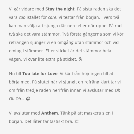
Vi går vidare med
Stay the night
. På sista raden ska det
vara
cab
istället för
care
. Vi testar från början. I vers två
kan man välja att sjunga där nere eller där uppe. På rad
två ska det vara stämmor. Två första gångerna som vi kör
refrängen sjunger vi en omgång utan stämmor och vid
omtag i stämmor. Efter sticket är det stämmor hela
vägen. Vi övar lite extra på sticket. 🕺
Nu till
Too late for Love
. Vi kör från höjningen till att
börja med. På slutet när vi sjungit en refräng klart tar vi
om från tredje raden nerifrån innan vi avslutar med
Oh
Oh Oh…
😊
Vi avslutar med
Anthem
. Tänk på att maskera s:en i
början. Det låter fantastiskt bra. 👏