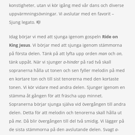
konstigheter, utan vi kör igång med vår dans och diverse
uppvärmningsövningar. Vi avslutar med en favorit –
Sjung legato. 🎼
Idag börjar vi med att sjunga igenom gospeln
Ride on
King Jesus
. Vi börjar med att sjunga igenom stämmorna
på första delen. Tänk på att lyfta upp orden
man
och
on
,
tänk uppåt. När vi sjunger
a-hinder
på rad två skall
sopranerna hålla ut tonen och sen fyller melodin på med
en kortare ton och till sist tenorerna med den kortaste
tonen. Vi kör vidare med andra delen. Sjunger igenom en
stämma åt gången för att fräscha upp minnet.
Sopranerna börjar sjunga själva vid övergången till andra
delen. Detta för att melodin och tenorerna skall hålla ut
på
me
. Då blir övergången till del två smidig. Vi lägger på
de sista stämmorna på den avslutande delen. Svagt
a-