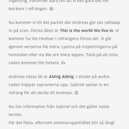
ingenting. Påminner bara om att vi kan göra det lite
kvickare i refrängen. 😃
Nu kommer vi till det partiet där Andreas gör oss sällskap
in på scen. Första låten är
This is the world We live in
. Vi
kommer ha lite rörelser i refrängens första del. Vi går
igenom verserna lite extra. Lyssna på inspelningarna på
hemsidan eller via We are Voice appen. Tänk på att sista
raden kommer lite fortare. 👍
Andreas nästa låt är
Aldrig Aldri
g
. I sticket på andra
raden hoppar sopranerna upp. Gabriel spelar in en
refräng för att skicka till Andreas. 😍
Nu lite information från Gabriel och det gäller nästa
termin.
För det fösta, eftersom sommaruppehållet blir så långt