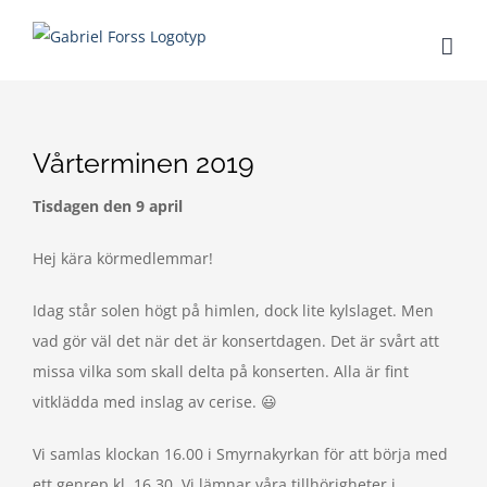
Fortsätt
till
innehållet
Vårterminen 2019
Tisdagen den 9 april
Hej kära körmedlemmar!
Idag står solen högt på himlen, dock lite kylslaget. Men
vad gör väl det när det är konsertdagen. Det är svårt att
missa vilka som skall delta på konserten. Alla är fint
vitklädda med inslag av cerise. 😃
Vi samlas klockan 16.00 i Smyrnakyrkan för att börja med
ett genrep kl. 16.30. Vi lämnar våra tillhörigheter i