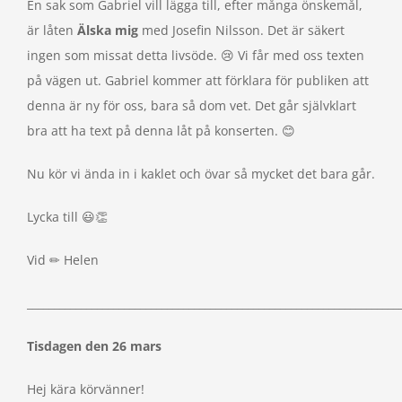
En sak som Gabriel vill lägga till, efter många önskemål,
är låten
Älska mig
med Josefin Nilsson. Det är säkert
ingen som missat detta livsöde. 😢 Vi får med oss texten
på vägen ut. Gabriel kommer att förklara för publiken att
denna är ny för oss, bara så dom vet. Det går självklart
bra att ha text på denna låt på konserten. 😊
Nu kör vi ända in i kaklet och övar så mycket det bara går.
Lycka till 😃👏
Vid ✏ Helen
_____________________________________________________________________
Tisdagen den 26 mars
Hej kära körvänner!