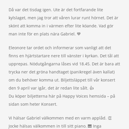
Då var det tisdag igen. Ute är det fortfarande lite
kylslaget, men jag tror att våren lurar runt hörnet. Det är
skönt att komma in i värmen efter lite köande. Vad gör
man inte för en plats nära Gabriel. 💙
Eleonore tar ordet och informerar som vanligt att det
finns en hjärtstartare nere till vänster i kyrkan. Det tål att
upprepas. Nödutgångarna låses vid 18.45. Det är bara att
trycka ner det gröna handtaget (panikregel även kallat)
om du behöver komma ut. Biljettsläppet till vår konsert
den 9 april var igår, det är redan lite sålt. 👍
Du köper biljetterna här på Happy Voices hemsida – på
sidan som heter Konsert.
Vi hälsar Gabriel välkommen med en varm applåd. 👏
Jocke hälsas välkommen in till sitt piano. 🎹 Inga