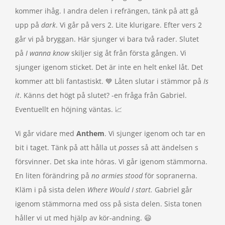
kommer ihåg. I andra delen i refrängen, tänk på att gå
upp på
dark
. Vi går på vers 2. Lite klurigare. Efter vers 2
går vi på bryggan. Här sjunger vi bara två rader. Slutet
på
I wanna know
skiljer sig åt från första gången. Vi
sjunger igenom sticket. Det är inte en helt enkel låt. Det
kommer att bli fantastiskt. 💙 Låten slutar i stämmor på
Is
it
. Känns det högt på slutet? -en fråga från Gabriel.
Eventuellt en höjning väntas. 📈
Vi går vidare med
Anthem
. Vi sjunger igenom och tar en
bit i taget. Tänk på att hålla ut
posses
så att ändelsen s
försvinner. Det ska inte höras. Vi går igenom stämmorna.
En liten förändring på
no armies stood
för sopranerna.
Kläm i på sista delen
Where Would I start.
Gabriel går
igenom stämmorna med oss på sista delen. Sista tonen
håller vi ut med hjälp av kör-andning. 😃