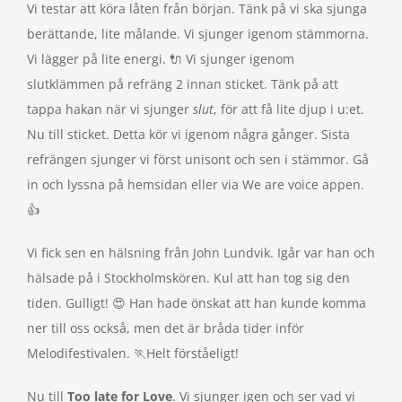
Vi testar att köra låten från början. Tänk på vi ska sjunga
berättande, lite målande. Vi sjunger igenom stämmorna.
Vi lägger på lite energi. 🔌 Vi sjunger igenom
slutklämmen på refräng 2 innan sticket. Tänk på att
tappa hakan när vi sjunger
slut
, för att få lite djup i u:et.
Nu till sticket. Detta kör vi igenom några gånger. Sista
refrängen sjunger vi först unisont och sen i stämmor. Gå
in och lyssna på hemsidan eller via We are voice appen.
👍
Vi fick sen en hälsning från John Lundvik. Igår var han och
hälsade på i Stockholmskören. Kul att han tog sig den
tiden. Gulligt! 😍 Han hade önskat att han kunde komma
ner till oss också, men det är bråda tider inför
Melodifestivalen. 🏃Helt förståeligt!
Nu till
Too late for Love
. Vi sjunger igen och ser vad vi