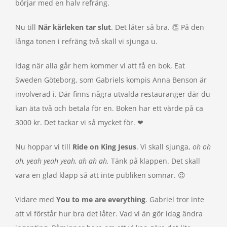
börjar med en halv refräng.
Nu till
N
är kärleken tar slut
. Det låter så bra. 👏 På den
långa tonen i refräng två skall vi sjunga u.
Idag när alla går hem kommer vi att få en bok, Eat
Sweden Göteborg, som Gabriels kompis Anna Benson är
involverad i. Där finns några utvalda restauranger där du
kan äta två och betala för en. Boken har ett värde på ca
3000 kr. Det tackar vi så mycket för. ❤
Nu hoppar vi till
Ride on King Jesus
. Vi skall sjunga,
oh oh
oh, yeah yeah yeah, ah ah ah.
Tänk på klappen. Det skall
vara en glad klapp så att inte publiken somnar. 😉
Vidare med
You to me are everything
. Gabriel tror inte
att vi förstår hur bra det låter. Vad vi än gör idag ändra