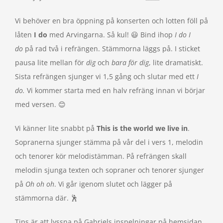
Vi behöver en bra öppning på konserten och lotten föll på
låten
I do
med Arvingarna. Så kul! 😃 Bind ihop
I do I
do
på rad två i refrängen. Stämmorna läggs på. I sticket
pausa lite mellan för
dig
och
bara för dig
, lite dramatiskt.
Sista refrängen sjunger vi 1,5 gång och slutar med ett
I
do.
Vi kommer starta med en halv refräng innan vi börjar
med versen. 😊
Vi känner lite snabbt på
This is the world we live in
.
Sopranerna sjunger stämma på vår del i vers 1, melodin
och tenorer kör melodistämman. På refrängen skall
melodin sjunga texten och sopraner och tenorer sjunger
på
Oh oh oh
. Vi går igenom slutet och lägger på
stämmorna där. 🕺
Tips är att lyssna på Gabriels inspelningar på hemsidan