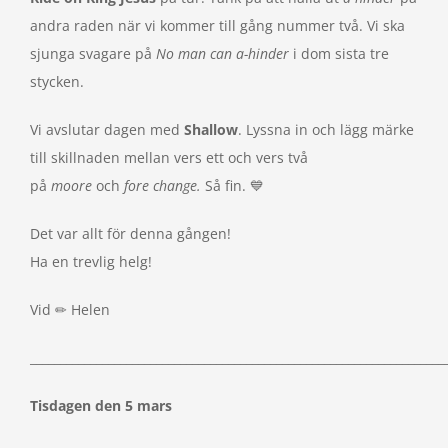
andra raden när vi kommer till gång nummer två. Vi ska
sjunga svagare på
No man can a-hinder
i dom sista tre
stycken.
Vi avslutar dagen med
Shallow
. Lyssna in och lägg märke
till skillnaden mellan vers ett och vers två
på
moore
och
fore
change.
Så fin. 💙
Det var allt för denna gången!
Ha en trevlig helg!
Vid ✏ Helen
_____________________________________________________________________
Tisdagen den 5 mars