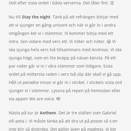
Ooh
efter sista ordet i båda verserna. Det låter fint. 👏
Nu till
Stay the night
. Tänk på att refrängen börjar med
att vi sjunger en gång unisont och när vi går in i andra
omgången kör vi i stämmor. Vi kommer börja med ett
intro. Sen vidare med vers ett. Vi nöter och nöter. 😃 Vi
ska sjunga hela vers två tillsammans med Andreas. Vi ska
sjunga högt, som en lite knäpp på näsan känsla. På ett
par rader går vi in i våra stämmor som tidigare. Sista
ordet på mittersta raden i vers två
slip
där skall vi gå upp.
Håll ut
paradise
innan vi går in i sticket. I stickets sista ord
sjunger vi i stämmor. Lyssna på repen på hemsidan eller
via appen We are voice. 🎼
Nästa på tur är
Anthem
. Det är tre ställen som Gabriel
vill peta i. Vi måste tänka på att dra ut på
posses
så s:en
inte blir så distinkta. Det gäller även på
madness
. Vi kör