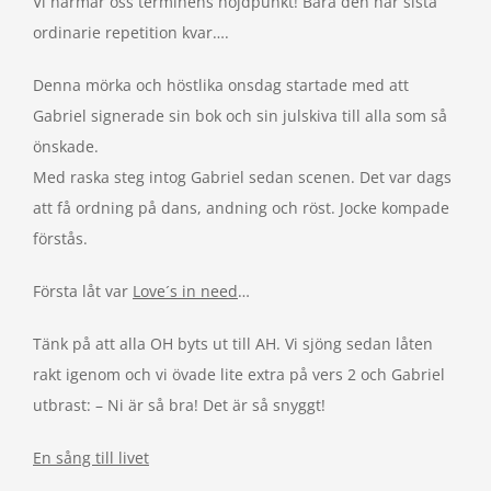
Vi närmar oss terminens höjdpunkt! Bara den här sista
ordinarie repetition kvar….
Denna mörka och höstlika onsdag startade med att
Gabriel signerade sin bok och sin julskiva till alla som så
önskade.
Med raska steg intog Gabriel sedan scenen. Det var dags
att få ordning på dans, andning och röst. Jocke kompade
förstås.
Första låt var
Love´s in need
…
Tänk på att alla OH byts ut till AH. Vi sjöng sedan låten
rakt igenom och vi övade lite extra på vers 2 och Gabriel
utbrast: – Ni är så bra! Det är så snyggt!
En sång till livet