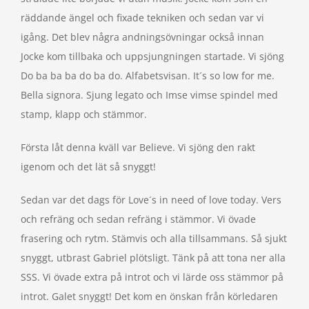
räddande ängel och fixade tekniken och sedan var vi
igång. Det blev några andningsövningar också innan
Jocke kom tillbaka och uppsjungningen startade. Vi sjöng
Do ba ba ba do ba do. Alfabetsvisan. It´s so low for me.
Bella signora. Sjung legato och Imse vimse spindel med
stamp, klapp och stämmor.
Första låt denna kväll var Believe. Vi sjöng den rakt
igenom och det lät så snyggt!
Sedan var det dags för Love´s in need of love today. Vers
och refräng och sedan refräng i stämmor. Vi övade
frasering och rytm. Stämvis och alla tillsammans. Så sjukt
snyggt, utbrast Gabriel plötsligt. Tänk på att tona ner alla
SSS. Vi övade extra på introt och vi lärde oss stämmor på
introt. Galet snyggt! Det kom en önskan från körledaren