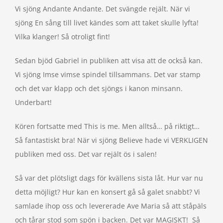
Vi sjöng Andante Andante. Det svängde rejält. När vi
sjöng En sång till livet kändes som att taket skulle lyfta!
Vilka klanger! Så otroligt fint!
Sedan bjöd Gabriel in publiken att visa att de också kan.
Vi sjöng Imse vimse spindel tillsammans. Det var stamp
och det var klapp och det sjöngs i kanon minsann.
Underbart!
Kören fortsatte med This is me. Men alltså… på riktigt…
Så fantastiskt bra! När vi sjöng Believe hade vi VERKLIGEN
publiken med oss. Det var rejält ös i salen!
Så var det plötsligt dags för kvällens sista låt. Hur var nu
detta möjligt? Hur kan en konsert gå så galet snabbt? Vi
samlade ihop oss och levererade Ave Maria så att ståpäls
och tårar stod som spön i backen. Det var MAGISKT! Så