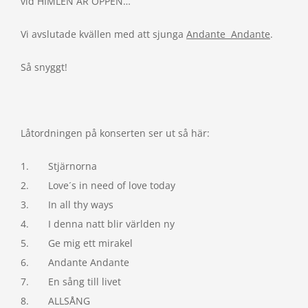
vid HIMLEN ÄR ÖPPEN…
Vi avslutade kvällen med att sjunga
Andante Andante
.
Så snyggt!
Låtordningen på konserten ser ut så här:
1. Stjärnorna
2. Love´s in need of love today
3. In all thy ways
4. I denna natt blir världen ny
5. Ge mig ett mirakel
6. Andante Andante
7. En sång till livet
8. ALLSÅNG