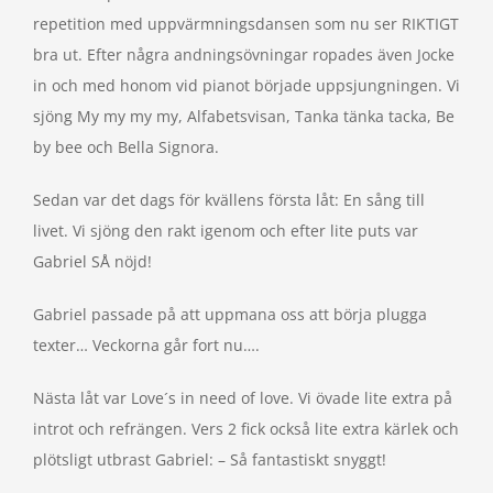
repetition med uppvärmningsdansen som nu ser RIKTIGT
bra ut. Efter några andningsövningar ropades även Jocke
in och med honom vid pianot började uppsjungningen. Vi
sjöng My my my my, Alfabetsvisan, Tanka tänka tacka, Be
by bee och Bella Signora.
Sedan var det dags för kvällens första låt: En sång till
livet. Vi sjöng den rakt igenom och efter lite puts var
Gabriel SÅ nöjd!
Gabriel passade på att uppmana oss att börja plugga
texter… Veckorna går fort nu….
Nästa låt var Love´s in need of love. Vi övade lite extra på
introt och refrängen. Vers 2 fick också lite extra kärlek och
plötsligt utbrast Gabriel: – Så fantastiskt snyggt!