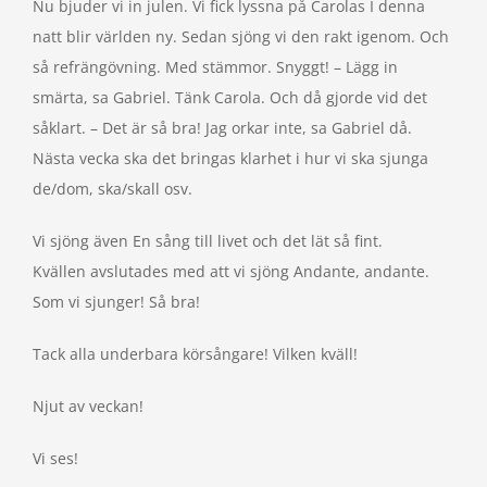
Nu bjuder vi in julen. Vi fick lyssna på Carolas I denna
natt blir världen ny. Sedan sjöng vi den rakt igenom. Och
så refrängövning. Med stämmor. Snyggt! – Lägg in
smärta, sa Gabriel. Tänk Carola. Och då gjorde vid det
såklart. – Det är så bra! Jag orkar inte, sa Gabriel då.
Nästa vecka ska det bringas klarhet i hur vi ska sjunga
de/dom, ska/skall osv.
Vi sjöng även En sång till livet och det lät så fint.
Kvällen avslutades med att vi sjöng Andante, andante.
Som vi sjunger! Så bra!
Tack alla underbara körsångare! Vilken kväll!
Njut av veckan!
Vi ses!