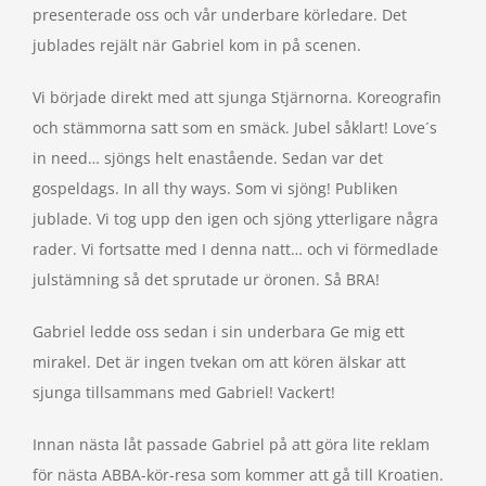
presenterade oss och vår underbare körledare. Det
jublades rejält när Gabriel kom in på scenen.
Vi började direkt med att sjunga Stjärnorna. Koreografin
och stämmorna satt som en smäck. Jubel såklart! Love´s
in need… sjöngs helt enastående. Sedan var det
gospeldags. In all thy ways. Som vi sjöng! Publiken
jublade. Vi tog upp den igen och sjöng ytterligare några
rader. Vi fortsatte med I denna natt… och vi förmedlade
julstämning så det sprutade ur öronen. Så BRA!
Gabriel ledde oss sedan i sin underbara Ge mig ett
mirakel. Det är ingen tvekan om att kören älskar att
sjunga tillsammans med Gabriel! Vackert!
Innan nästa låt passade Gabriel på att göra lite reklam
för nästa ABBA-kör-resa som kommer att gå till Kroatien.