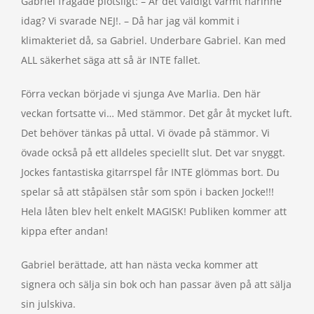
Gabriel frågade plötsligt: – Är det väldigt varmt härinne
idag? Vi svarade NEJ!. – Då har jag väl kommit i
klimakteriet då, sa Gabriel. Underbare Gabriel. Kan med
ALL säkerhet säga att så är INTE fallet.
Förra veckan började vi sjunga Ave Marlia. Den här
veckan fortsatte vi… Med stämmor. Det går åt mycket luft.
Det behöver tänkas på uttal. Vi övade på stämmor. Vi
övade också på ett alldeles speciellt slut. Det var snyggt.
Jockes fantastiska gitarrspel får INTE glömmas bort. Du
spelar så att ståpälsen står som spön i backen Jocke!!!
Hela låten blev helt enkelt MAGISK! Publiken kommer att
kippa efter andan!
Gabriel berättade, att han nästa vecka kommer att
signera och sälja sin bok och han passar även på att sälja
sin julskiva.