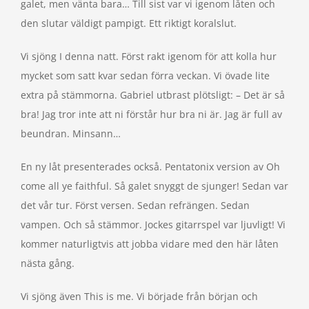
galet, men vänta bara… Till sist var vi igenom låten och
den slutar väldigt pampigt. Ett riktigt koralslut.
Vi sjöng I denna natt. Först rakt igenom för att kolla hur
mycket som satt kvar sedan förra veckan. Vi övade lite
extra på stämmorna. Gabriel utbrast plötsligt: – Det är så
bra! Jag tror inte att ni förstår hur bra ni är. Jag är full av
beundran. Minsann…
En ny låt presenterades också. Pentatonix version av Oh
come all ye faithful. Så galet snyggt de sjunger! Sedan var
det vår tur. Först versen. Sedan refrängen. Sedan
vampen. Och så stämmor. Jockes gitarrspel var ljuvligt! Vi
kommer naturligtvis att jobba vidare med den här låten
nästa gång.
Vi sjöng även This is me. Vi började från början och