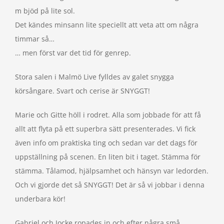
m bjöd på lite sol.
Det kändes minsann lite speciellt att veta att om några
timmar så…
… men först var det tid för genrep.
Stora salen i Malmö Live fylldes av galet snygga
körsångare. Svart och cerise är SNYGGT!
Marie och Gitte höll i rodret. Alla som jobbade för att få
allt att flyta på ett superbra sätt presenterades. Vi fick
även info om praktiska ting och sedan var det dags för
uppställning på scenen. En liten bit i taget. Stämma för
stämma. Tålamod, hjälpsamhet och hänsyn var ledorden.
Och vi gjorde det så SNYGGT! Det är så vi jobbar i denna
underbara kör!
Gabriel och Jocke ropades in och efter några små