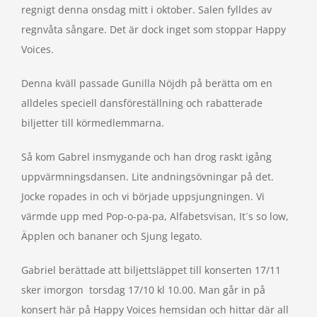
regnigt denna onsdag mitt i oktober. Salen fylldes av
regnvåta sångare. Det är dock inget som stoppar Happy
Voices.
Denna kväll passade Gunilla Nöjdh på berätta om en
alldeles speciell dansföreställning och rabatterade
biljetter till körmedlemmarna.
Så kom Gabrel insmygande och han drog raskt igång
uppvärmningsdansen. Lite andningsövningar på det.
Jocke ropades in och vi började uppsjungningen. Vi
värmde upp med Pop-o-pa-pa, Alfabetsvisan, It´s so low,
Äpplen och bananer och Sjung legato.
Gabriel berättade att biljettsläppet till konserten 17/11
sker imorgon torsdag 17/10 kl 10.00. Man går in på
konsert här på Happy Voices hemsidan och hittar där all