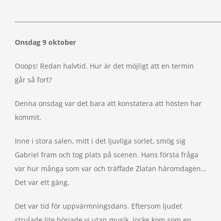
_____________________________________________________________________
Onsdag 9 oktober
Ooops! Redan halvtid. Hur är det möjligt att en termin
går så fort?
Denna onsdag var det bara att konstatera att hösten har
kommit.
Inne i stora salen, mitt i det ljuvliga sorlet, smög sig
Gabriel fram och tog plats på scenen. Hans första fråga
var hur många som var och träffade Zlatan häromdagen…
Det var ett gäng.
Det var tid för uppvärmningsdans. Eftersom ljudet
strulade lite började vi utan musik. Jocke kom som en