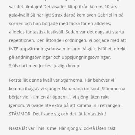
var det filmtajm! Det visades klipp ifrån körens 10-års-
gala-kväll! Så härligt! Strax därpå kom även Gabriel in på
scenen och han började med tacka för en alldeles,
alldeles fantastisk festkväll. Sedan var det dags att starta
repetitionen. Den åttonde i ordningen. Vi började med att
INTE uppvärmningsdansa minsann. Vi gick, istället, direkt
på andningsövningar och uppsjungningsövningar.
Självklart med Jockes ljuvliga komp.
Första låt denna kväll var Stjärnorna. Här behöver vi
komma ihåg av vi sjunger Nananana unisont. Stämmorna
börjar vid ”Himlen är öppen…”. Vi sjöng låten rakt
igenom. Vi övade lite extra på att komma in i refrängen i
STÄMMOR. Det fixade sig och det lät fantastiskt!
Nästa låt var This is me. Här sjöng vi också låten rakt