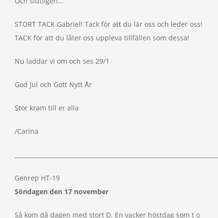
Och slutligen…
STORT TACK Gabriel! Tack för att du lär oss och leder oss!
TACK för att du låter oss uppleva tillfällen som dessa!
Nu laddar vi om och ses 29/1
God Jul och Gott Nytt År
Stor kram till er alla
/Carina
_____________________________________________________________________
Genrep HT-19
Söndagen den 17 november
Så kom då dagen med stort D. En vacker höstdag som t o