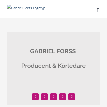
Fortsätt
till
innehållet
GABRIEL FORSS
Producent & Körledare