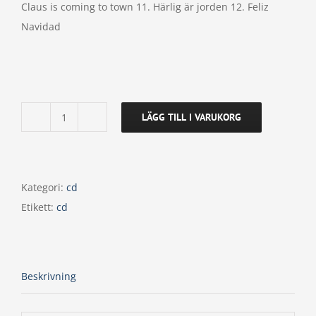
Claus is coming to town 11. Härlig är jorden 12. Feliz
Navidad
LÄGG TILL I VARUKORG
CD
-
Äntligen
Jul
Kategori:
cd
mängd
Etikett:
cd
Beskrivning