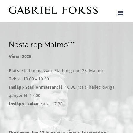
Fortsätt
till
innehållet
Nästa rep Malmö***
Våren 2025
Plats:
Stadionmässan, Stadiongatan 25, Malmö
Tid:
kl. 18.00 – 19.30
Insläpp Stadionmässan:
kl. 16.30 (1:a tillfället) övriga
gånger kl. 17.00
Insläpp i salen:
ca kl. 17.30
______________________________________________________
Onsdagen den 12 februari – vårens 1a repetition!