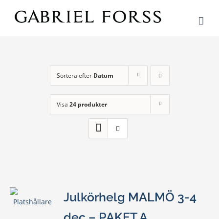
Fortsätt
till
innehållet
Sortera efter
Datum
Visa
24 produkter
Julkörhelg MALMÖ 3-4
dec – PAKET A