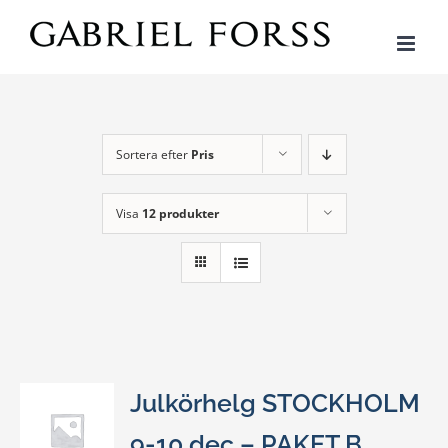
Fortsätt
till
innehållet
Sortera efter
Pris
Visa
12 produkter
Julkörhelg STOCKHOLM
9-10 dec – PAKET B