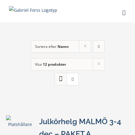
Fortsätt
till
innehållet
Sortera efter
Namn
Visa
12 produkter
Julkörhelg MALMÖ 3-4
dec – PAKET A