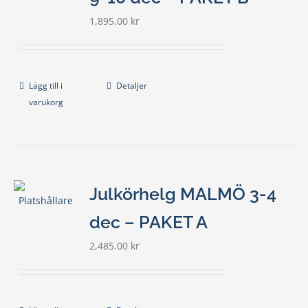
1,895.00
kr
Lägg till i
Detaljer
varukorg
Julkörhelg MALMÖ 3-4
dec – PAKET A
2,485.00
kr