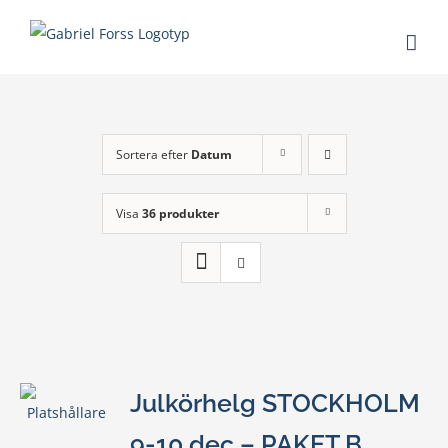
Fortsätt
till
innehållet
Sortera efter
Datum
Visa
36 produkter
Julkörhelg STOCKHOLM
9-10 dec – PAKET B