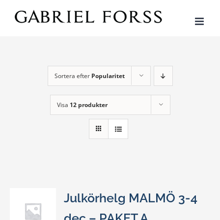
Fortsätt
till
innehållet
Sortera efter
Popularitet
Visa
12 produkter
Julkörhelg MALMÖ 3-4
dec – PAKET A