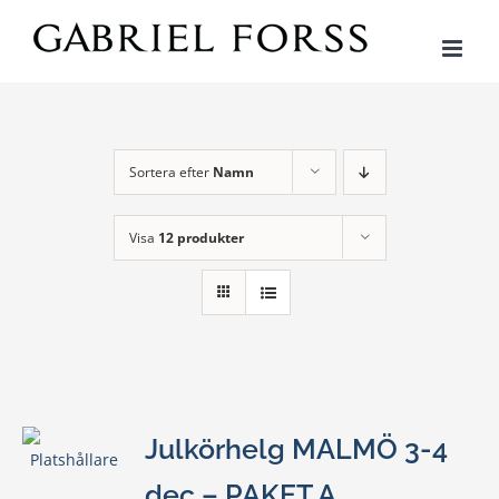
Fortsätt
till
innehållet
Sortera efter
Namn
Visa
12 produkter
Julkörhelg MALMÖ 3-4
dec – PAKET A