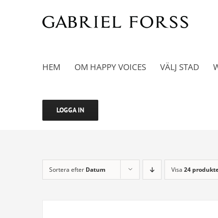
Fortsätt
till
innehållet
HEM
OM HAPPY VOICES
VÄLJ STAD
LOGGA IN
Sortera efter
Datum
Visa
24 produkt