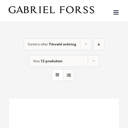
Fortsätt
till
innehållet
Sortera efter
Förvald ordning
Visa
12 produkter